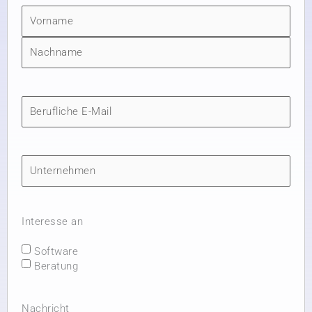
Vorname
Nachname
E-
Mail
(erforderlich)
Firmenname
Interesse an
Software
Beratung
Nachricht