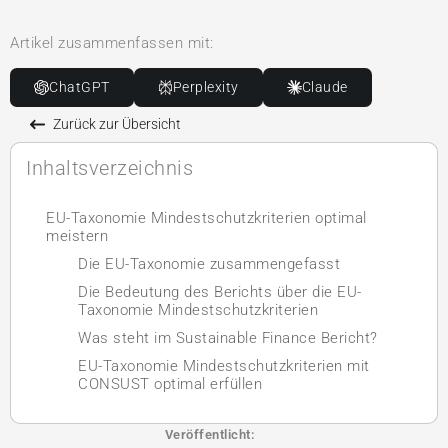
Artikel zusammenfassen mit:
ChatGPT
Perplexity
Claude
Zurück zur Übersicht
Inhaltsverzeichnis
EU-Taxonomie Mindestschutzkriterien optimal
meistern
Die EU-Taxonomie zusammengefasst
Die Bedeutung des Berichts über die EU-
Taxonomie Mindestschutzkriterien
Was steht im Sustainable Finance Bericht?
EU-Taxonomie Mindestschutzkriterien mit
CONSUST optimal erfüllen
Veröffentlicht: