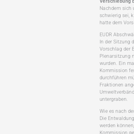
Verschiebung 
Nachdem sich u
schwierig sei,
hatte dem Vors
EUDR Abschwäc
In der Sitzung
Vorschlag der 
Plenarsitzung 
wurden. Ein ma
Kommission fes
durchführen mü
Fraktionen ange
Umweltverbände
untergraben.
Wie es nach d
Die Entwaldung
werden können,
Kommission gef