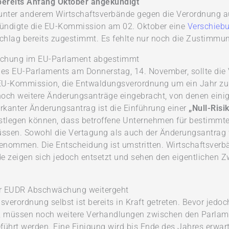
bereits Anfang Oktober angekündigt
nter anderem Wirtschaftsverbände gegen die Verordnung a
 kündigte die EU-Kommission am 02. Oktober eine
Verschiebu
chlag bereits zugestimmt. Es fehlte nur noch die Zustimmu
hung im EU-Parlament abgestimmt
 des EU-Parlaments am Donnerstag, 14. November, sollte d
EU-Kommission, die Entwaldungsverordnung um ein Jahr zu v
noch weitere Änderungsanträge eingebracht, von denen einig
rkanter Änderungsantrag ist die Einführung einer
„Null-Risi
tlegen können, dass betroffene Unternehmen für bestimmte 
ssen. Sowohl die Vertagung als auch der Änderungsantrag
nommen. Die Entscheidung ist umstritten. Wirtschaftsverbän
 zeigen sich jedoch entsetzt und sehen den eigentlichen Z
er EUDR Abschwächung weitergeht
sverordnung selbst ist bereits in Kraft getreten. Bevor je
 müssen noch weitere Verhandlungen zwischen den Parlame
ührt werden. Eine Einigung wird bis Ende des Jahres erwar