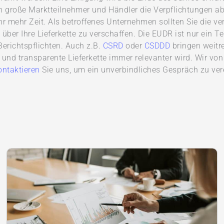
 große Marktteilnehmer und Händler die Verpflichtungen ab
hr mehr Zeit. Als betroffenes Unternehmen sollten Sie die ve
 über Ihre Lieferkette zu verschaffen. Die EUDR ist nur ein
Berichtspflichten. Auch z.B.
CSRD
oder
CSDDD
bringen weitre
 und transparente Lieferkette immer relevanter wird. Wir v
ontaktieren
Sie uns, um ein unverbindliches Gespräch zu ver