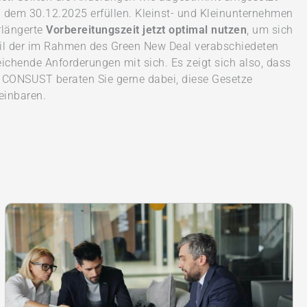
 dem 30.12.2025 erfüllen. Kleinst- und Kleinunternehmen
rlängerte
Vorbereitungszeit jetzt optimal nutzen
, um sich
 Teil der im Rahmen des Green New Deal verabschiedeten
ichende Anforderungen mit sich. Es zeigt sich also, dass
on CONSUST beraten Sie gerne dabei, diese Gesetze
einbaren.