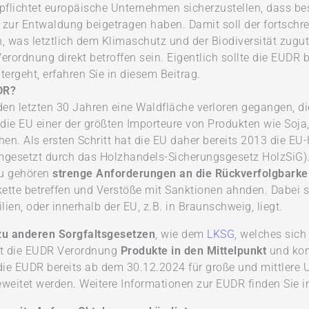
pflichtet europäische Unternehmen sicherzustellen, dass b
t zur Entwaldung beigetragen haben. Damit soll der fortschr
, was letztlich dem Klimaschutz und der Biodiversität zu
rordnung direkt betroffen sein. Eigentlich sollte die EUDR b
ergeht, erfahren Sie in diesem Beitrag.
DR?
 den letzten 30 Jahren eine Waldfläche verloren gegangen, di
t die EU einer der größten Importeure von Produkten wie Soj
hen. Als ersten Schritt hat die EU daher bereits 2013 die 
gesetzt durch das Holzhandels-Sicherungsgesetz HolzSiG).
zu gehören
strenge Anforderungen an die Rückverfolgbarkei
ette betreffen und Verstöße mit Sanktionen ahnden. Dabei sp
ilien, oder innerhalb der EU, z.B. in Braunschweig, liegt.
zu anderen Sorgfaltsgesetzen
, wie dem
LKSG
, welches sic
ckt die EUDR Verordnung
Produkte in den Mittelpunkt
und kont
l die EUDR bereits ab dem 30.12.2024 für große und mittler
weitet werden. Weitere Informationen zur EUDR finden Sie 