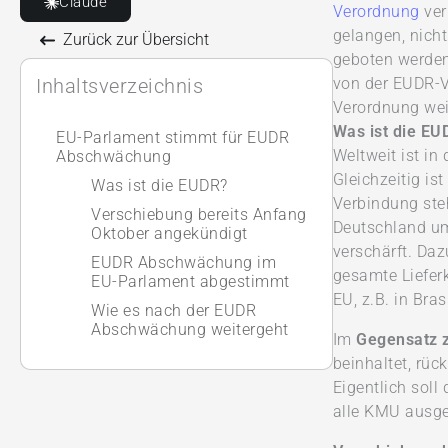
Claude
Verordnung
ver
gelangen, nich
Zurück zur Übersicht
geboten werden
Inhaltsverzeichnis
von der EUDR-Ve
Verordnung weit
Was ist die EU
EU-Parlament stimmt für EUDR
Weltweit ist in
Abschwächung
Gleichzeitig is
Was ist die EUDR?
Verbindung ste
Verschiebung bereits Anfang
Deutschland um
Oktober angekündigt
verschärft. Da
EUDR Abschwächung im
gesamte Lieferk
EU-Parlament abgestimmt
EU, z.B. in Bras
Wie es nach der EUDR
Abschwächung weitergeht
Im
Gegensatz 
beinhaltet, rü
Eigentlich sol
alle KMU ausge